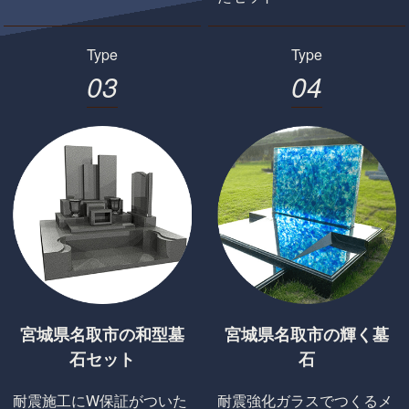
Type
Type
0
3
0
4
宮城県名取市の和型墓
宮城県名取市の輝く墓
石セット
石
耐震施工にW保証がついた
耐震強化ガラスでつくるメ