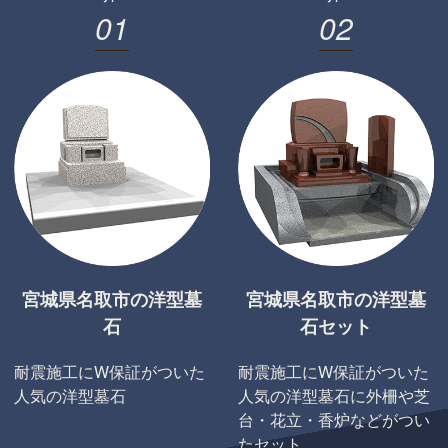
0
1
0
2
宮城県名取市の洋型墓
宮城県名取市の洋型墓
石
石セット
耐震施工にW保証がついた
耐震施工にW保証がついた
人気の洋型墓石
人気の洋型墓石に外柵や芝
台・花立・香炉などがつい
たセット