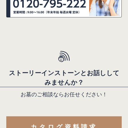
ス
ト
ー
リ
ー
イ
ン
ス
ト
ー
ン
と
お
話
し
し
て
み
ま
せ
ん
か
？
お
墓
の
ご
相
談
な
ら
お
任
せ
く
だ
さ
い
！
カタログ資料請求