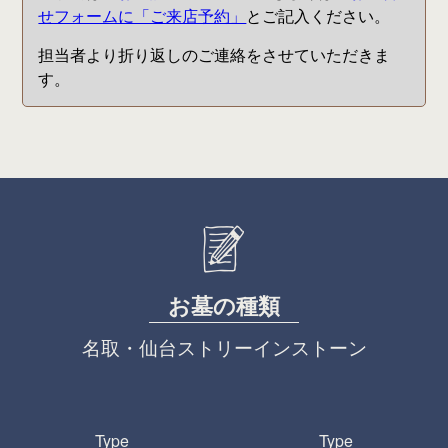
せフォームに「ご来店予約」
とご記入ください。
担当者より折り返しのご連絡をさせていただきま
す。
お
墓
の
種
類
名
取
・
仙
台
ス
ト
リ
ー
イ
ン
ス
ト
ー
ン
Type
Type