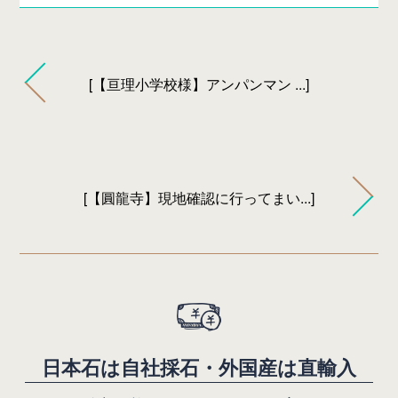
[【亘理小学校様】アンパンマン ...]
[【圓龍寺】現地確認に行ってまい...]
日
本
石
は
自
社
採
石
・
外
国
産
は
直
輸
入