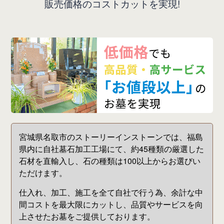
販
売
価
格
の
コ
ス
ト
カ
ッ
ト
を
実
現
!
宮城県名取市のストーリーインストーンでは、福島
県内に自社墓石加工工場にて、約45種類の厳選した
石材を直輸入し、石の種類は100以上からお選びい
ただけます。
仕入れ、加工、施工を全て自社で行う為、余計な中
間コストを最大限にカットし、品質やサービスを向
上させたお墓をご提供しております。