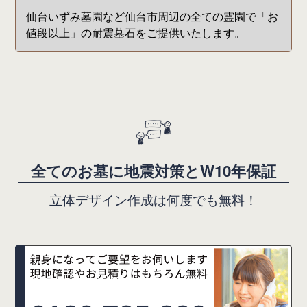
仙台いずみ墓園など仙台市周辺の全ての霊園で「お
値段以上」の耐震墓石をご提供いたします。
全
て
の
お
墓
に
地
震
対
策
と
W
1
0
年
保
証
立
体
デ
ザ
イ
ン
作
成
は
何
度
で
も
無
料
！