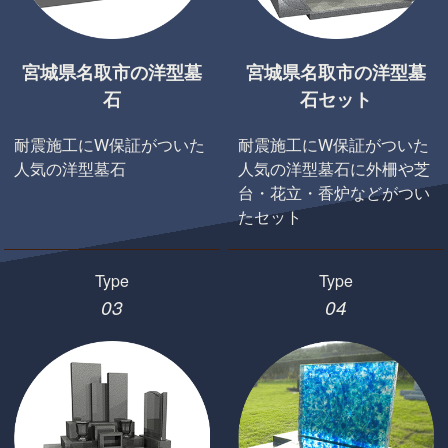
宮城県名取市の洋型墓
宮城県名取市の洋型墓
石
石セット
耐震施工にW保証がついた
耐震施工にW保証がついた
人気の洋型墓石
人気の洋型墓石に外柵や芝
台・花立・香炉などがつい
たセット
Type
Type
03
04