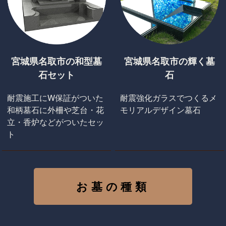
宮城県名取市の和型墓
宮城県名取市の輝く墓
石セット
石
耐震施工にW保証がついた
耐震強化ガラスでつくるメ
和柄墓石に外柵や芝台・花
モリアルデザイン墓石
立・香炉などがついたセッ
ト
お墓の種類