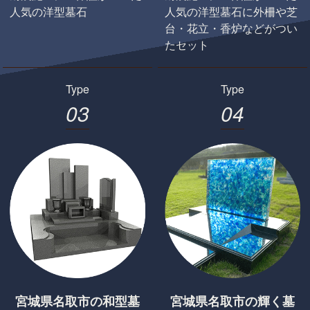
人気の洋型墓石
人気の洋型墓石に外柵や芝
台・花立・香炉などがつい
たセット
Type
Type
0
3
0
4
宮城県名取市の和型墓
宮城県名取市の輝く墓