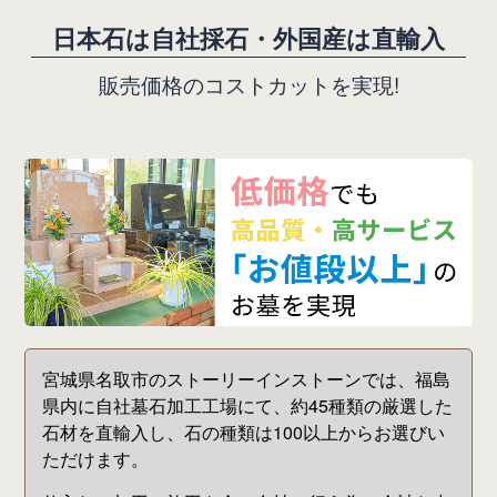
日
本
石
は
自
社
採
石
・
外
国
産
は
直
輸
入
販
売
価
格
の
コ
ス
ト
カ
ッ
ト
を
実
現
!
宮城県名取市のストーリーインストーンでは、福島
県内に自社墓石加工工場にて、約45種類の厳選した
石材を直輸入し、石の種類は100以上からお選びい
ただけます。