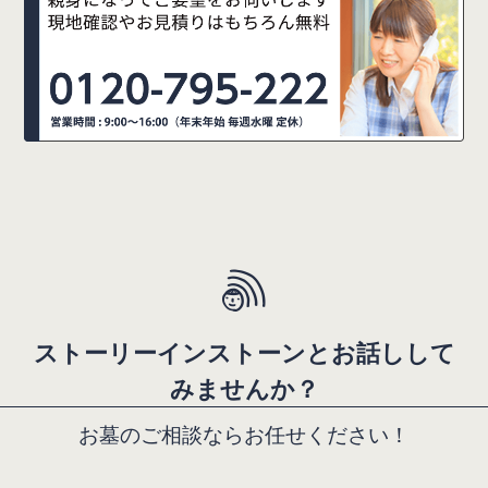
ス
ト
ー
リ
ー
イ
ン
ス
ト
ー
ン
と
お
話
し
し
て
み
ま
せ
ん
か
？
お
墓
の
ご
相
談
な
ら
お
任
せ
く
だ
さ
い
！