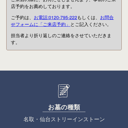
店予約をお薦めしております。
ご予約は、
お電話:0120-795-222
もしくは、
お問合
せフォームに「ご来店予約」
とご記入ください。
担当者より折り返しのご連絡をさせていただきま
す。
お
墓
の
種
類
名
取
・
仙
台
ス
ト
リ
ー
イ
ン
ス
ト
ー
ン