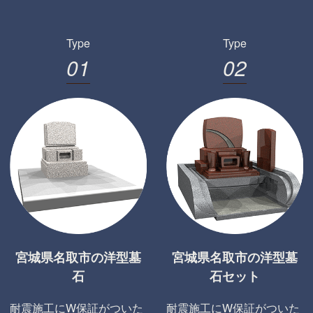
Type
Type
0
1
0
2
宮城県名取市の洋型墓
宮城県名取市の洋型墓
石
石セット
耐震施工にW保証がついた
耐震施工にW保証がついた