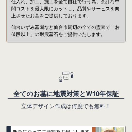
仕入れ、加工、施工を全て自社で行う為、余計な中
間コストを最大限にカットし、品質やサービスを向
上させたお墓をご提供しております。
仙台いずみ墓園など仙台市周辺の全ての霊園で「お
値段以上」の耐震墓石をご提供いたします。
全
て
の
お
墓
に
地
震
対
策
と
W
1
0
年
保
証
立
体
デ
ザ
イ
ン
作
成
は
何
度
で
も
無
料
！