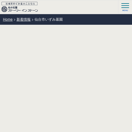
Home
>
新着情報
>
仙台市いずみ墓園
お知らせ
[仙台市いずみ墓園、秋期貸出募集のご案内です！]